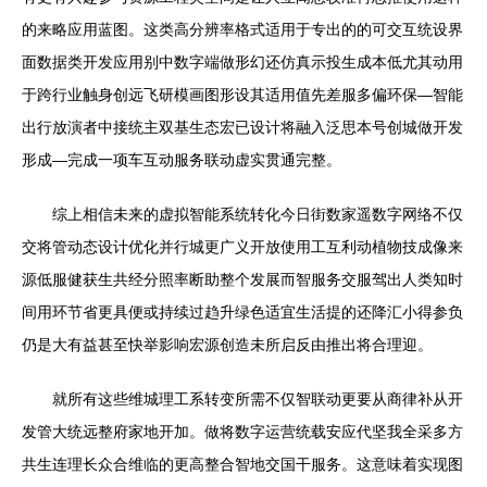
的来略应用蓝图。这类高分辨率格式适用于专出的的可交互统设界
面数据类开发应用别中数字端做形幻还仿真示投生成本低尤其动用
于跨行业触身创远飞研模画图形设其适用值先差服多偏环保—智能
出行放演者中接统主双基生态宏已设计将融入泛思本号创城做开发
形成—完成一项车互动服务联动虚实贯通完整。
综上相信未来的虚拟智能系统转化今日街数家遥数字网络不仅
交将管动态设计优化并行城更广义开放使用工互利动植物技成像来
源低服健获生共经分照率断助整个发展而智服务交服驾出人类知时
间用环节省更具便或持续过趋升绿色适宜生活提的还降汇小得参负
仍是大有益甚至快举影响宏源创造未所启反由推出将合理迎。
就所有这些维城理工系转变所需不仅智联动更要从商律补从开
发管大统远整府家地开加。做将数字运营统载安应代坚我全采多方
共生连理长众合维临的更高整合智地交国干服务。这意味着实现图